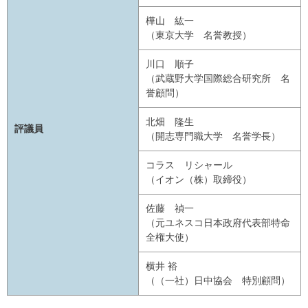
樺山 紘一
（東京大学 名誉教授）
川口 順子
（武蔵野大学国際総合研究所 名
誉顧問）
北畑 隆生
評議員
（開志専門職大学 名誉学長）
コラス リシャール
（イオン（株）取締役）
佐藤 禎一
（元ユネスコ日本政府代表部特命
全権大使）
横井 裕
（（一社）日中協会 特別顧問）