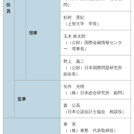
役
問）
員
杉村 美紀
（上智大学 学長）
理事
玉木 林太郎
（（公財）国際金融情報センタ
ー 理事長）
野上 義二
（（公財）日本国際問題研究所
副会長）
矢作 光明
（（株）日本総合研究所 顧問）
監事
森 公高
（日本公認会計士協会 相談役）
東 実
（（株）東塾 代表取締役）