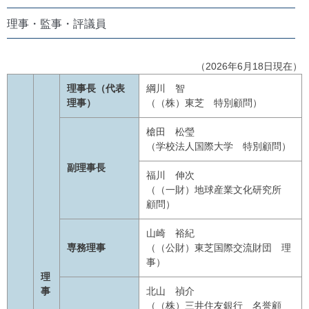
理事・監事・評議員
（2026年6月18日現在）
理事長（代表
綱川 智
理事）
（（株）東芝 特別顧問）
槍田 松瑩
（学校法人国際大学 特別顧問）
副理事長
福川 伸次
（（一財）地球産業文化研究所
顧問）
山崎 裕紀
専務理事
（（公財）東芝国際交流財団 理
事）
理
事
北山 禎介
（（株）三井住友銀行 名誉顧