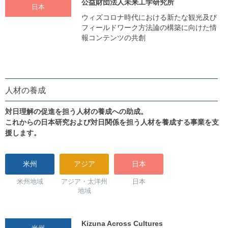
公益財団法人未来工学研究所
日本
ウィズコロナ時代における新たな観光及び
フィールドワーク方法論の構築に向けた情
報コンテンツの共創
人材の養成
対日理解の促進を担う人材の養成への助成。
これからの日本研究および対日関係を担う人材を養成する事業を支
援します。
米州
アジア
日本
米州地域
アジア・太洋州
日本
地域
Kizuna Across Cultures