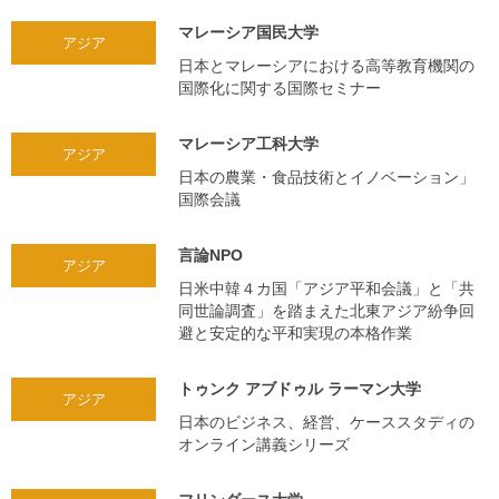
マレーシア国民大学
アジア
日本とマレーシアにおける高等教育機関の
国際化に関する国際セミナー
マレーシア工科大学
アジア
日本の農業・食品技術とイノベーション」
国際会議
言論NPO
アジア
日米中韓４カ国「アジア平和会議」と「共
同世論調査」を踏まえた北東アジア紛争回
避と安定的な平和実現の本格作業
トゥンク アブドゥル ラーマン大学
アジア
日本のビジネス、経営、ケーススタディの
オンライン講義シリーズ