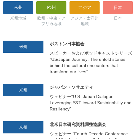
米州
欧州
アジア
日本
米州地域
欧州・中東・ア
アジア・太洋州
日本
フリカ地域
地域
ボストン日本協会
米州
スピーカーおよびポッドキャストシリーズ
“US/Japan Journey: The untold stories
behind the cultural encounters that
transform our lives”
ジャパン・ソサエティ
米州
ウェビナー“U.S.-Japan Dialogue:
Leveraging S&T toward Sustainability and
Resiliency”
北米日本研究資料調整協議会
米州
ウェビナー “Fourth Decade Conference