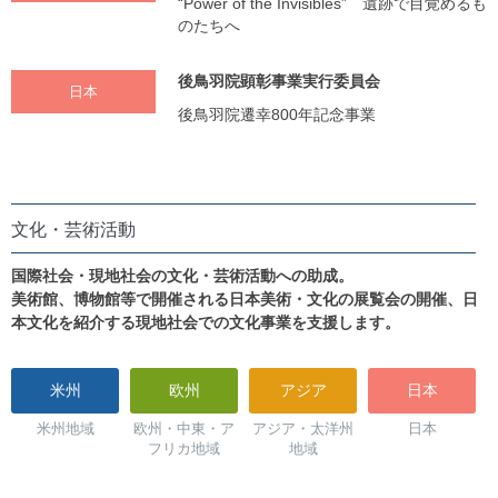
“Power of the Invisibles” 遺跡で目覚めるも
のたちへ
後鳥羽院顕彰事業実行委員会
日本
後鳥羽院遷幸800年記念事業
文化・芸術活動
国際社会・現地社会の文化・芸術活動への助成。
美術館、博物館等で開催される日本美術・文化の展覧会の開催、日
本文化を紹介する現地社会での文化事業を支援します。
米州
欧州
アジア
日本
米州地域
欧州・中東・ア
アジア・太洋州
日本
フリカ地域
地域