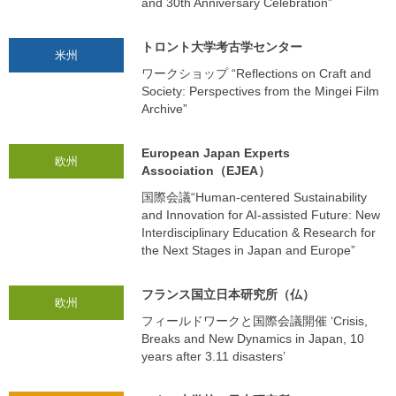
and 30th Anniversary Celebration”
トロント大学考古学センター
米州
ワークショップ “Reflections on Craft and
Society: Perspectives from the Mingei Film
Archive”
European Japan Experts
欧州
Association（EJEA）
国際会議“Human-centered Sustainability
and Innovation for AI-assisted Future: New
Interdisciplinary Education & Research for
the Next Stages in Japan and Europe”
フランス国立日本研究所（仏）
欧州
フィールドワークと国際会議開催 ‘Crisis,
Breaks and New Dynamics in Japan, 10
years after 3.11 disasters’