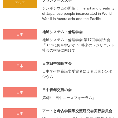
フリンダース大学
アジア
シンポジウムの開催：The art and creativity
of Japanese people incarcerated in World
War II in Australasia and the Pacific
地球システム・倫理学会
日本
地球システム・倫理学会 第17回学術大会
「3.11に何を学ぶか 〜 将来のレジリエント
社会の構築に向けて」
日本日中関係学会
日本
日中学生懸賞論文受賞者による若者シンポ
ジウム
日中青年交流の会
日本
第4回「日中ユースフォーラム」
アートと考古学国際交流研究会実行委員会
日本