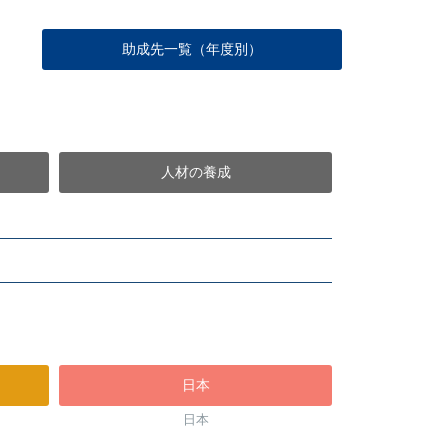
助成先一覧（年度別）
人材の養成
日本
日本