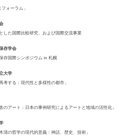
スフォーラム」
会
とした国際比較研究、および国際交流事業
保存学会
存国際シンポジウム in 札幌
立大学
再考する：現代性と多様性の都市」
舎のアート：日本の事例研究によるアートと地域の活性化」
学
木清の哲学の現代的意義：神話、歴史、技術」