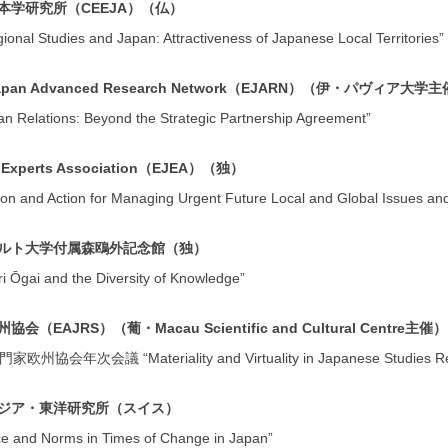
本学研究所（CEEJA）（仏）
Studies and Japan: Attractiveness of Japanese Local Territories” Pr
 Japan Advanced Research Network（EJARN）（伊・パヴィア大学
elations: Beyond the Strategic Partnership Agreement”
n Experts Association（EJEA）（独）
 and Action for Managing Urgent Future Local and Global Issues an
ルト大学付属森鴎外記念館（独）
ai and the Diversity of Knowledge”
EAJRS）（葡・Macau Scientific and Cultural Centre主催）
会年次会議 “Materiality and Virtuality in Japanese Studies Re
ジア・東洋研究所（スイス）
and Norms in Times of Change in Japan”