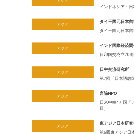
アジア
インドネシア・日
タイ王国元日本留
アジア
タイ王国元日本留
インド国際経済関
アジア
日印国交樹立70
日中交流研究所
アジア
第7回「日本語教
言論NPO
アジア
日米中韓4カ国「
目）
東アジア日本研究
アジア
第6回東アジア日