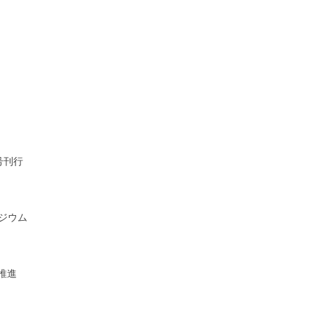
号刊行
ジウム
推進