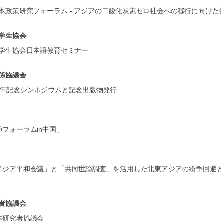
本政策研究フォーラム - アジアの二酸化炭素ゼロ社会への移行に向けた
学生協会
学生協会日本語教育セミナー
係協議会
周年記念シンポジウムと記念出版物発行
師フォーラムin中国」
アジア平和会議」と「共同世論調査」を活用した北東アジアの紛争回避と
者協議会
本研究者協議会