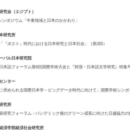
研究会（エジプト）
国際シンポジウム「中東地域と日本のかかわり」
本研究所
「『ポスト』時代における日本研究と日本社会」（第3回）
ーバル日本研究院
日本語フォーラム第8回国際学術大会と『跨境・日本語文学研究』特集
センター
に求められる国際日本学－ビッグデータ時代に向けて」国際学術シンポ
研究所
策研究フォーラム - パンデミック後のグリーン成長に向けた日越協力の
経済学部経済社会研究所