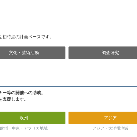
期初時点の計画ベースです。
文化・芸術活動
調査研究
ナー等の開催への助成。
を支援します。
欧州
アジア
欧州・中東・アフリカ地域
アジア・太洋州地域