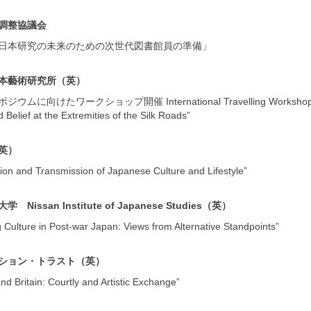
調整協議会
日本研究の未来のための次世代図書館員の準備」
本藝術研究所（英）
けたワークショップ開催 International Travelling Workshop to Scandin
d Belief at the Extremities of the Silk Roads”
英）
n and Transmission of Japanese Culture and Lifestyle”
issan Institute of Japanese Studies（英）
lture in Post-war Japan: Views from Alternative Standpoints”
ション・トラスト（英）
Britain: Courtly and Artistic Exchange”