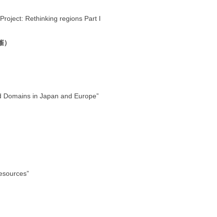
oject: Rethinking regions Part I
主催）
d Domains in Japan and Europe”
sources”