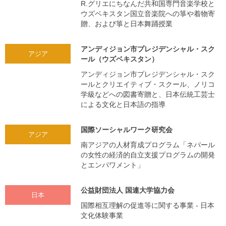
R.グリエにちなんだ共和国専門音楽学校と
ウズベキスタン国立音楽院への箏や着物寄
贈、および箏と日本舞踊授業
アンディジョン市プレジデンシャル・スク
アジア
ール（ウズベキスタン）
アンディジョン市プレジデンシャル・スク
ールとクリエイティブ・スクール、ノリコ
学級などへの図書寄贈と、日本伝統工芸士
による文化と日本語の指導
国際ソーシャルワーク研究会
アジア
南アジアの人材育成プログラム「ネパール
の女性の経済的自立支援プログラムの開発
とエンパワメント」
公益財団法人 国連大学協力会
日本
国際相互理解の促進等に関する事業 ‐ 日本
文化体験事業