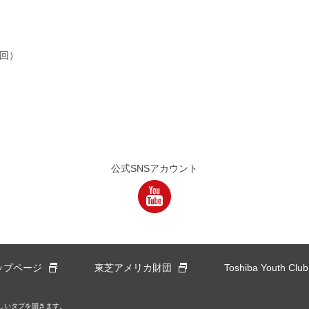
4回）
公式SNSアカウント
別窓
別窓
ップページ
東芝アメリカ財団
Toshiba Youth Club
しいタブを開きます。